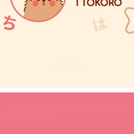
Descubre Itokoro
Descubre ideas, combinaciones y productos
pensados para tu estilo, y lleva tu espacio a otro
nivel con detalles que realmente hacen la
diferencia.
Explorar Itokoro
Suscríbete y recibe novedades y
promociones
Novedades, lanzamientos y ofertas para ti.