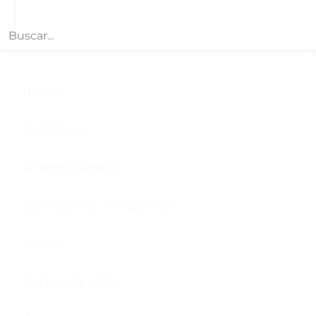
Buscar productos
Inicio
Catálogo
Promociones
Skincare & Maquillaje
K-Pop
Estilo de Vida