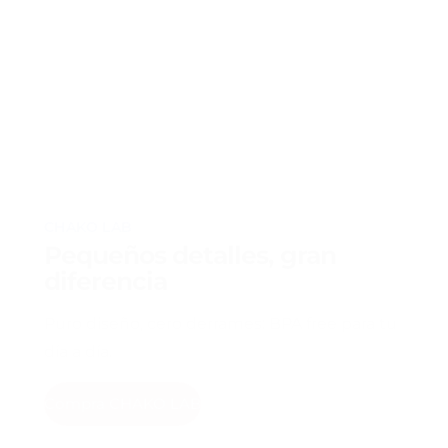
CHAKO LAB
Pequeños detalles, gran
diferencia
Puro diseño, cero derrames: BPA free para tu
día a día.
Compra CHAKO LAB