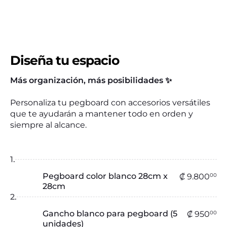
Diseña tu espacio
Más organización, más posibilidades ✨
Personaliza tu pegboard con accesorios versátiles
que te ayudarán a mantener todo en orden y
siempre al alcance.
1.
Pegboard color blanco 28cm x
Precio regu
₡ 
₡ 9.800
00
28cm
2.
Gancho blanco para pegboard (5
Precio reg
₡ 
₡ 950
00
unidades)